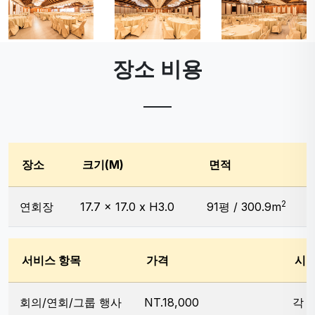
장소 비용
장소
크기(M)
면적
2
연회장
17.7 x 17.0 x H3.0
91평 / 300.9m
서비스 항목
가격
시
회의/연회/그룹 행사
NT.18,000
각 