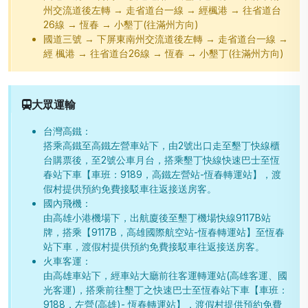
州交流道後左轉 → 走省道台一線 → 經楓港 → 往省道台
26線 → 恆春 → 小墾丁(往滿州方向)
國道三號 → 下屏東南州交流道後左轉 → 走省道台一線 →
經 楓港 → 往省道台26線 → 恆春 → 小墾丁(往滿州方向)
大眾運輸
台灣高鐵：
搭乘高鐵至高鐵左營車站下，由2號出口走至墾丁快線櫃
台購票後，至2號公車月台，搭乘墾丁快線快速巴士至恆
春站下車【車班：9189，高鐵左營站-恆春轉運站】，渡
假村提供預約免費接駁車往返接送房客。
國內飛機：
由高雄小港機場下，出航廈後至墾丁機場快線9117B站
牌，搭乘【9117B，高雄國際航空站-恆春轉運站】至恆春
站下車，渡假村提供預約免費接駁車往返接送房客。
火車客運：
由高雄車站下，經車站大廳前往客運轉運站(高雄客運、國
光客運)，搭乘前往墾丁之快速巴士至恆春站下車【車班：
9188，左營(高雄)- 恆春轉運站】，渡假村提供預約免費