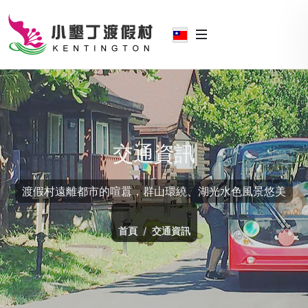
交通資訊
渡假村遠離都市的喧囂，群山環繞、湖光水色風景悠美
首頁
交通資訊