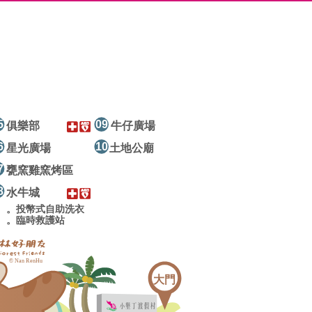
俱樂部
牛仔廣場
星光廣場
土地公廟
甕窯雞窯烤區
水牛城
。投幣式自助洗衣
。臨時救護站
大門