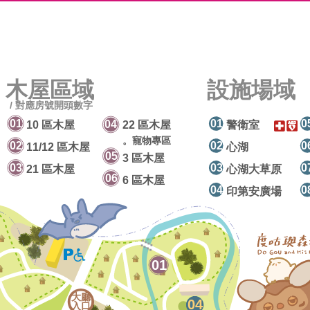
木屋區域
設施場域
/ 對應房號開頭數字
10 區木屋
22 區木屋
警衛室
。寵物專區
11/12 區木屋
心湖
3 區木屋
21 區木屋
心湖大草原
6 區木屋
印第安廣場
大廳
入口