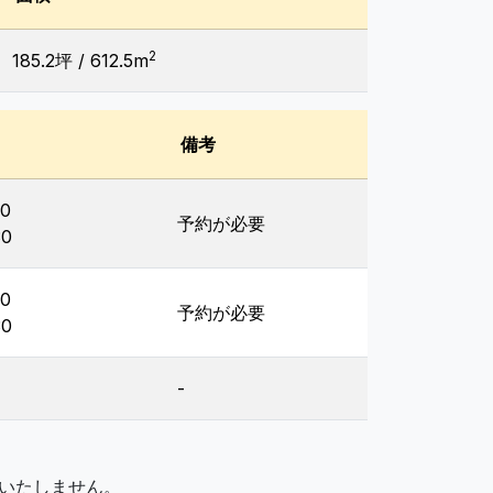
2
185.2坪 / 612.5m
備考
30
予約が必要
30
30
予約が必要
30
-
いたしません。