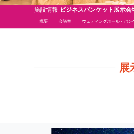
施設情報
ビジネスバンケット
展示会
概要
会議室
ウェディングホール - バ
展