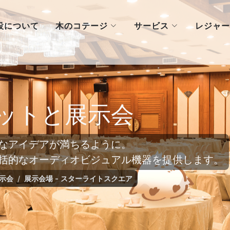
木のコテージ
サービス
設について
レジャー
ットと展示会
なアイデアが満ちるように。
括的なオーディオビジュアル機器を提供します。
示会
展示会場 - スターライトスクエア