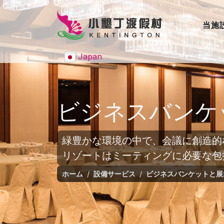
当施
Japan
ビジネスバンケ
緑豊かな環境の中で、会議に創造的
リゾートはミーティングに必要な包
ホーム
設備サービス
ビジネスバンケットと展