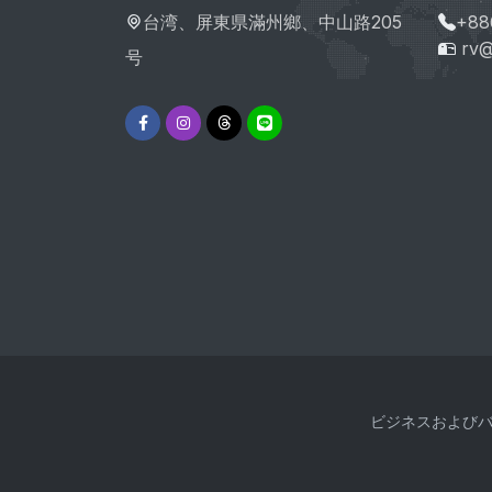
台湾、屏東県滿州鄉、中山路205
+88
rv@
号
ビジネスおよび