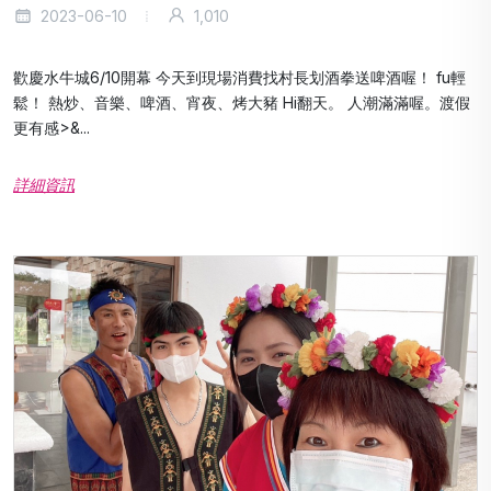
2023-06-10
1,010
歡慶水牛城6/10開幕 今天到現場消費找村長划酒拳送啤酒喔！ fu輕
鬆！ 熱炒、音樂、啤酒、宵夜、烤大豬 Hi翻天。 人潮滿滿喔。渡假
更有感>&...
詳細資訊