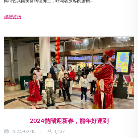
與特色異國美食料理攤主，呼喊著旅客飢腸轆...
詳細資訊
2024熱鬧迎新春，龍年好運到
2024-02-15
1,237