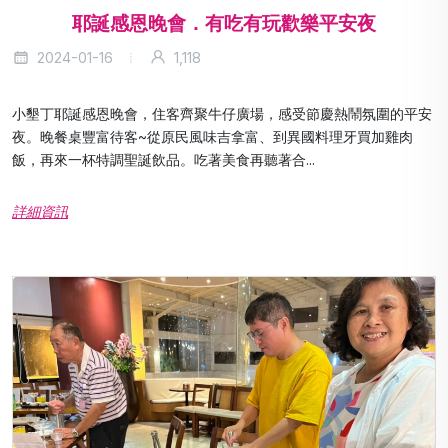
耶誕感恩晚會．有吃有玩歡樂平安夜
2024-01-16
1,118
小墾丁耶誕感恩晚會，住客齊聚牛仔廣場，感受節慶熱鬧氛圍的平安
夜。晚餐桌豐富待客~從原民風味吉拿富、到異國料理牙買加雞肉
飯，再來一杯特調聖誕飲品。吃著美食再聽著合...
詳細資訊