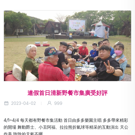
連假首日清新野餐市集廣受好評
2023-04-02
999
4/1~4/4 每天都有野餐市集活動 首日由多多樂園主唱 多多帶來精彩
的開場 舞動爵士、小丑阿福、拉拉熊折氣球等精采的互動演出 天公
作美 陰陰的天氣不曬...