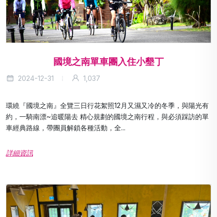
國境之南單車團入住小墾丁
2024-12-31
1,037
環繞『國境之南』全覽三日行花絮照12月又濕又冷的冬季，與陽光有
約，一騎南漂~追暖陽去 精心規劃的國境之南行程，與必須踩訪的單
車經典路線，帶團員解鎖各種活動，全...
詳細資訊