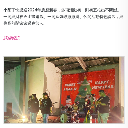
小墾丁快樂迎2024年農曆新春，多項活動初一到初五推出不間斷。
一同與財神爺比畫遊戲、一同踩氣球蹦蹦跳、休閒活動特色調飲，與
住客熱鬧滾滾過春節~...
詳細資訊