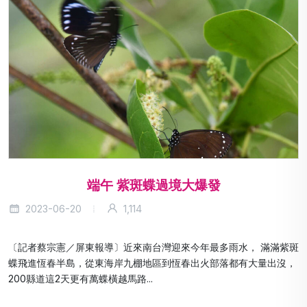
端午 紫斑蝶過境大爆發
2023-06-20
1,114
〔記者蔡宗憲／屏東報導〕近來南台灣迎來今年最多雨水， 滿滿紫斑
蝶飛進恆春半島，從東海岸九棚地區到恆春出火部落都有大量出沒，
200縣道這2天更有萬蝶橫越馬路...