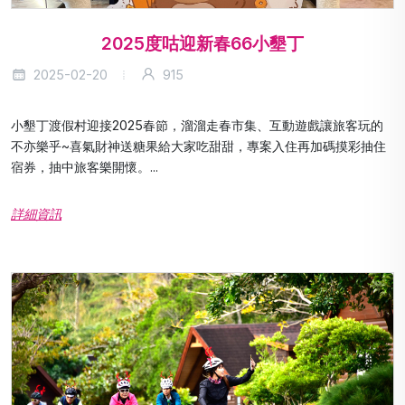
2025度咕迎新春66小墾丁
2025-02-20
915
小墾丁渡假村迎接2025春節，溜溜走春市集、互動遊戲讓旅客玩的
不亦樂乎~喜氣財神送糖果給大家吃甜甜，專案入住再加碼摸彩抽住
宿券，抽中旅客樂開懷。...
詳細資訊