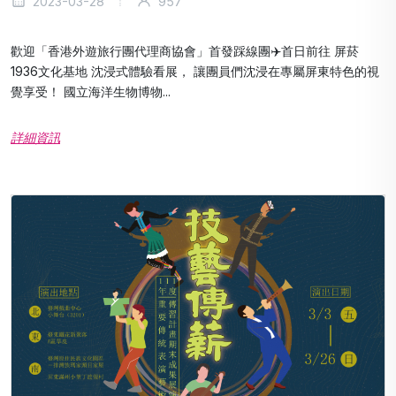
2023-03-28
957
歡迎「香港外遊旅行團代理商協會」首發踩線團✈️首日前往 屏菸
1936文化基地 沈浸式體驗看展， 讓團員們沈浸在專屬屏東特色的視
覺享受！ 國立海洋生物博物...
詳細資訊