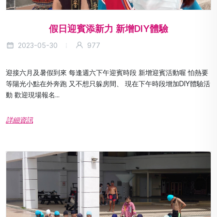
假日迎賓添新力 新增DIY體驗
2023-05-30
977
迎接六月及暑假到來 每逢週六下午迎賓時段 新增迎賓活動喔 怕熱要
等陽光小點在外奔跑 又不想只躲房間、 現在下午時段增加DIY體驗活
動 歡迎現場報名...
詳細資訊