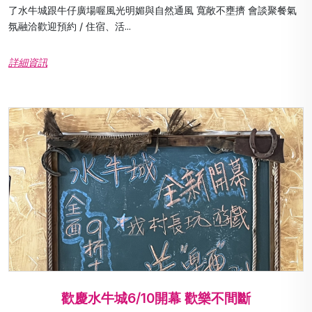
了水牛城跟牛仔廣場喔風光明媚與自然通風 寬敞不壅擠 會談聚餐氣
氛融洽歡迎預約 / 住宿、活...
詳細資訊
歡慶水牛城6/10開幕 歡樂不間斷