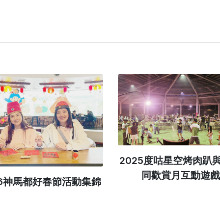
2025度咕星空烤肉趴
同歡賞月互動遊戲
26神馬都好春節活動集錦