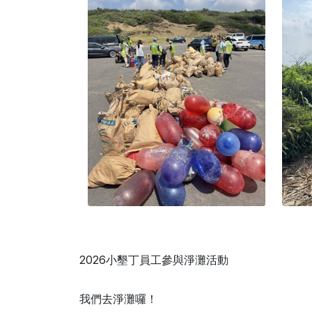
2026小墾丁員工參與淨灘活動
我們去淨灘囉！