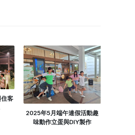
與住客
2025年5月端午連假活動趣
2025
味動作立蛋與DIY製作