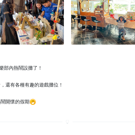
樂部內熱鬧設攤了！
食，還有各種有趣的遊戲攤位！
熱鬧開懷的假期