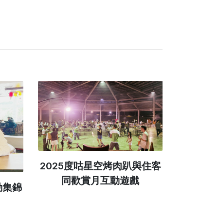
2025度咕星空烤肉趴與住客
同歡賞月互動遊戲
動集錦
2025
味動