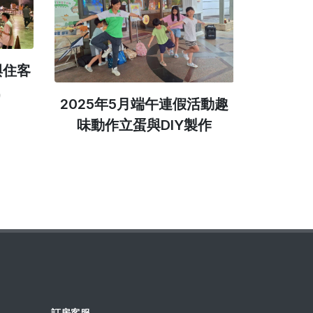
與住客
2025年5月端午連假活動趣
2025
味動作立蛋與DIY製作
訂房客服