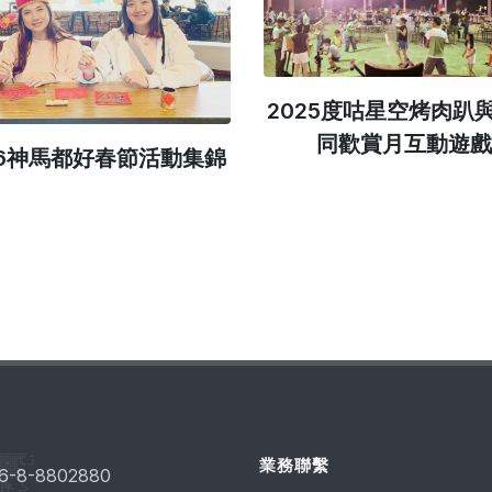
2025度咕星空烤肉趴
同歡賞月互動遊戲
26神馬都好春節活動集錦
業務聯繫
6-8-8802880