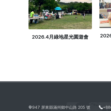
20
參與淨灘活
2026.4月綠地星光園遊會
947 屏東縣滿州鄉中山路 205 號
+88