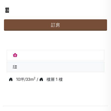
訂房
2
10坪/33m
/
樓層 1 樓