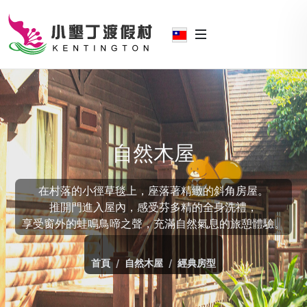
自然木屋
在村落的小徑草毯上，座落著精緻的斜角房屋。
推開門進入屋內，感受芬多精的全身洗禮，
享受窗外的蛙鳴鳥啼之聲，充滿自然氣息的旅憩體驗。
首頁
自然木屋
經典房型