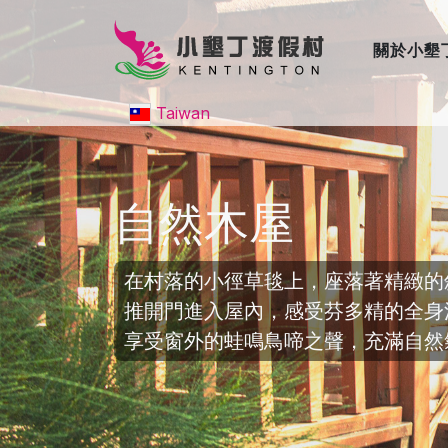
關於小墾
Taiwan
自然木屋
在村落的小徑草毯上，座落著精緻的
推開門進入屋內，感受芬多精的全身
享受窗外的蛙鳴鳥啼之聲，充滿自然