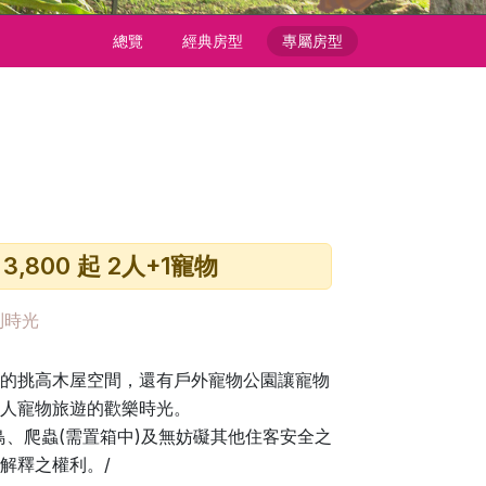
總覽
經典房型
專屬房型
 3,800 起 2人+1寵物
別時光
的挑高木屋空間，還有戶外寵物公園讓寵物
人寵物旅遊的歡樂時光。
鳥、爬蟲(需置箱中)及無妨礙其他住客安全之
解釋之權利。/