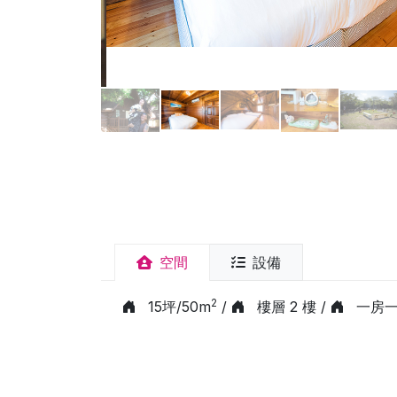
空間
設備
2
15坪/50m
/
樓層 2 樓 /
一房一