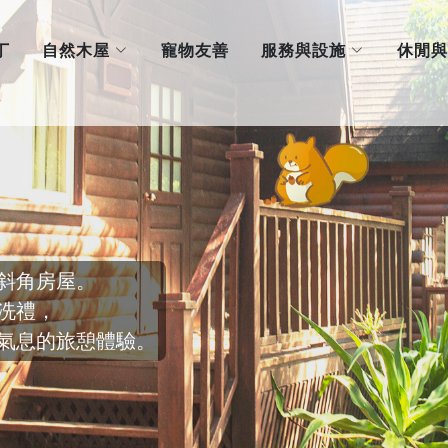
自然木屋
服務與設施
丁
寵物友善
休閒與
斜角房屋。
洗禮，
氣息的旅憩體驗。