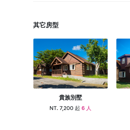
其它房型
貴族別墅
2 人
NT. 7,200 起
6 人