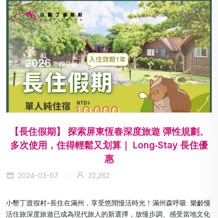
【長住假期】 探索屏東恆春深度旅遊 彈性規劃、
多次使用，住得輕鬆又划算｜ Long‑Stay 長住優
惠
2024-03-07
22,262
小墾丁渡假村-長住在滿州，享受悠閒慢活時光！滿州森呼吸 樂齡慢
活住旅深度旅遊已成為現代旅人的新選擇，放慢步調、感受當地文化