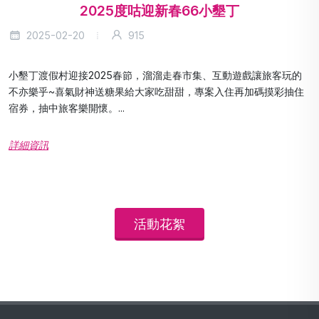
2025度咕迎新春66小墾丁
2025-02-20
915
小墾丁渡假村迎接2025春節，溜溜走春市集、互動遊戲讓旅客玩的
不亦樂乎~喜氣財神送糖果給大家吃甜甜，專案入住再加碼摸彩抽住
宿券，抽中旅客樂開懷。...
詳細資訊
活動花絮