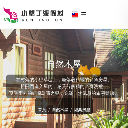
自然木屋
在村落的小徑草毯上，座落著精緻的斜角房屋。
推開門進入屋內，感受芬多精的全身洗禮，
享受窗外的蛙鳴鳥啼之聲，充滿自然氣息的旅憩體驗。
首頁
自然木屋
經典房型