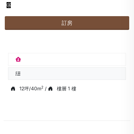
訂房
2
12坪/40m
/
樓層 1 樓