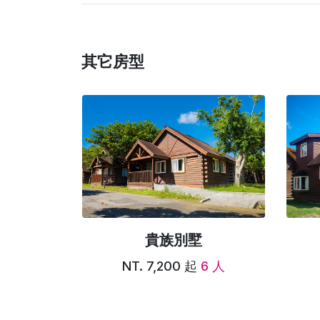
其它房型
貴族別墅
2 人
NT. 7,200 起
6 人