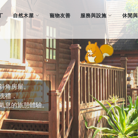
自然木屋
服務與設施
丁
寵物友善
休閒與
斜角房屋。
洗禮，
氣息的旅憩體驗。