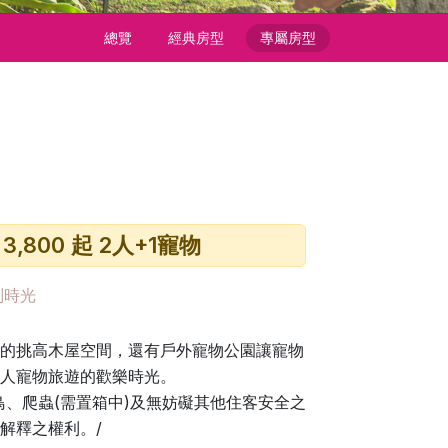
總覽
經典房型
專屬房型
 3,800 起 2人+1寵物
別時光
的挑高木屋空間，還有戶外寵物公園讓寵物
人寵物旅遊的歡樂時光。
鳥、爬蟲(需置箱中)及無妨礙其他住客安全之
解釋之權利。/