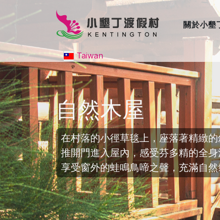
關於小墾
Taiwan
自然木屋
在村落的小徑草毯上，座落著精緻的
推開門進入屋內，感受芬多精的全身
享受窗外的蛙鳴鳥啼之聲，充滿自然