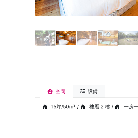
空間
設備
2
15坪/50m
/
樓層 2 樓 /
一房一