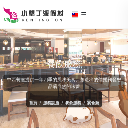
餐飲服務
中西餐廳提供一年四季的風味美食、創造出的佳餚觸發您
品嚐自然的味蕾
首頁
服務設施
餐飲服務
宴會廳